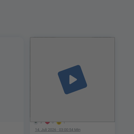
play_arrow
3
0
1
14. Juli 2026
· 03:00:54 Min