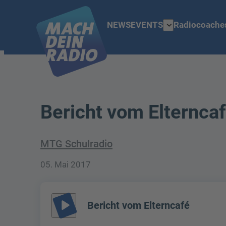
expand_more
NEWS
EVENTS
Radiocoache
Bericht vom Elternca
MTG Schulradio
05. Mai 2017
play_arrow
Bericht vom Elterncafé