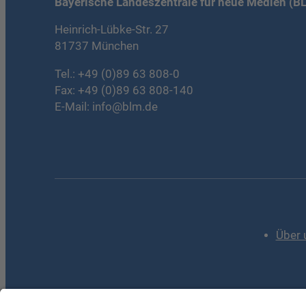
Bayerische Landeszentrale für neue Medien (B
Heinrich-Lübke-Str. 27
81737 München
Tel.:
+49 (0)89 63 808-0
Fax: +49 (0)89 63 808-140
E-Mail:
info@blm.de
Über 