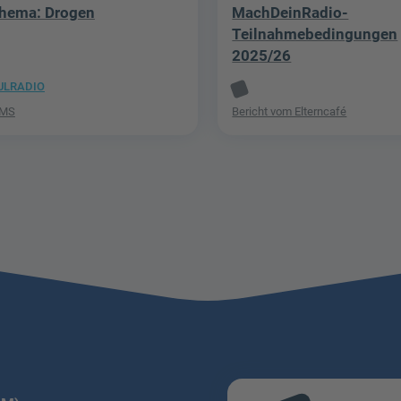
hema: Drogen
MachDeinRadio-
Teilnahmebedingungen
2025/26
ULRADIO
GMS
Bericht vom Elterncafé