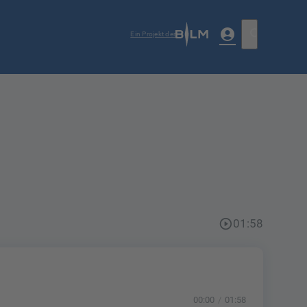
account_circle
search
Ein Projekt der
play_circle_outline
01:58
00:00
01:58