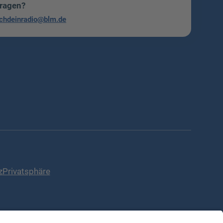
Fragen?
chdeinradio@blm.de
z
Privatsphäre