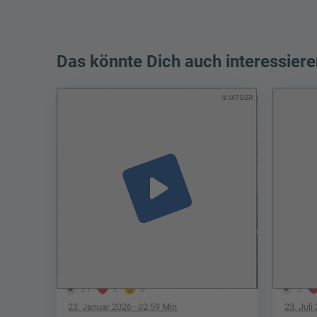
Das könnte Dich auch interessiere
© MTGSR
play_arrow
21
3
0
5
23. Januar 2026
· 02:59 Min
23. Juli