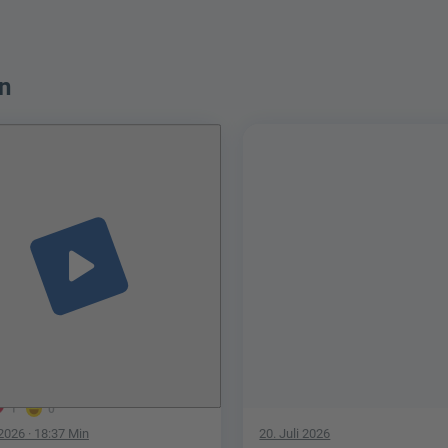
n
play_arrow
1
0
 2026
· 18:37 Min
20. Juli 2026