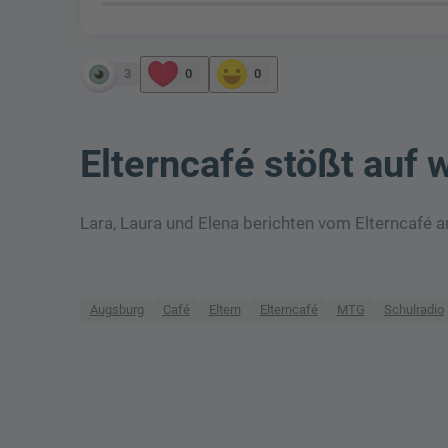
3
0
0
Elterncafé stößt auf
Lara, Laura und Elena berichten vom Elterncafé 
Augsburg
Café
Eltern
Elterncafé
MTG
Schulradio