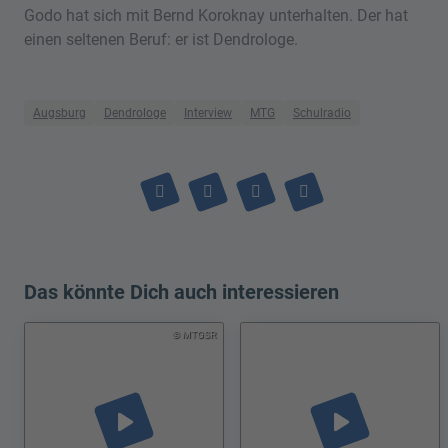
Godo hat sich mit Bernd Koroknay unterhalten. Der hat
einen seltenen Beruf: er ist Dendrologe.
Augsburg
Dendrologe
Interview
MTG
Schulradio
Das könnte Dich auch interessieren
© MTGSR
play_arrow
play_arrow