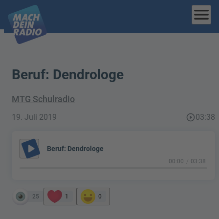
menu
Beruf: Dendrologe
MTG Schulradio
19. Juli 2019
play_circle_outline
03:38
play_arrow
Beruf: Dendrologe
00:00
03:38
25
1
0