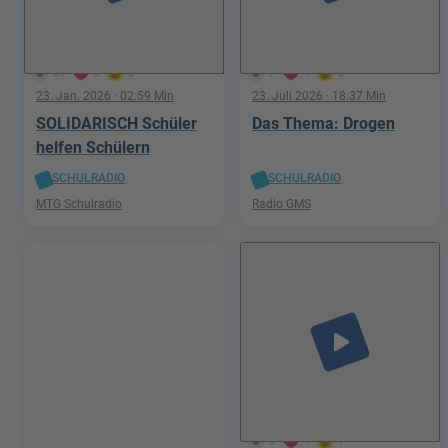
21
3
0
7
1
0
23. Jan. 2026
· 02:59 Min
23. Juli 2026
· 18:37 Min
SOLIDARISCH Schüler
Das Thema: Drogen
helfen Schülern
SCHULRADIO
SCHULRADIO
MTG Schulradio
Radio GMS
play_arrow
5
1
1