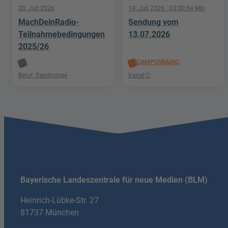
20. Juli 2026
14. Juli 2026
· 03:00:54 Min
MachDeinRadio-
Sendung vom
Teilnahmebedingungen
13.07.2026
2025/26
CAMPUSRADIO
Beruf: Dendrologe
Kanal C
Bayerische Landeszentrale für neue Medien (BLM)
Heinrich-Lübke-Str. 27
81737 München