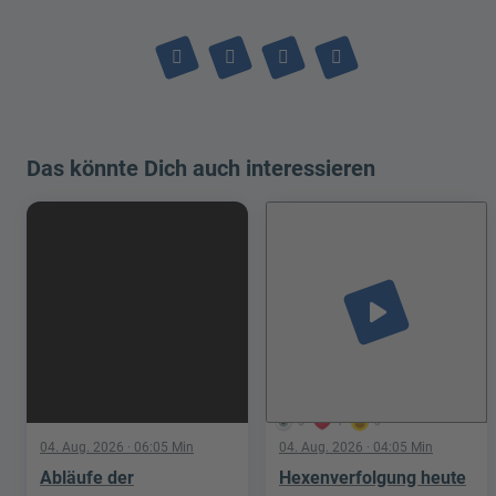
Das könnte Dich auch interessieren
play_arrow
5
1
0
04. Aug. 2026
· 06:05 Min
04. Aug. 2026
· 04:05 Min
Abläufe der
Hexenverfolgung heute