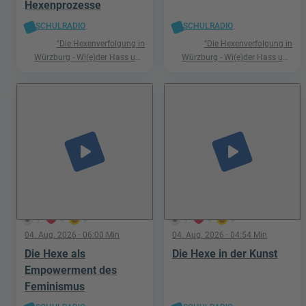
Hexenprozesse
SCHULRADIO
SCHULRADIO
"Die Hexenverfolgung in
"Die Hexenverfolgung in
Würzburg - Wi(e)der Hass und
Würzburg - Wi(e)der Hass und
Hetze"
Hetze"
play_arrow
play_arrow
1
0
0
1
0
0
04. Aug. 2026
· 06:00 Min
04. Aug. 2026
· 04:54 Min
Die Hexe als
Die Hexe in der Kunst
Empowerment des
Feminismus