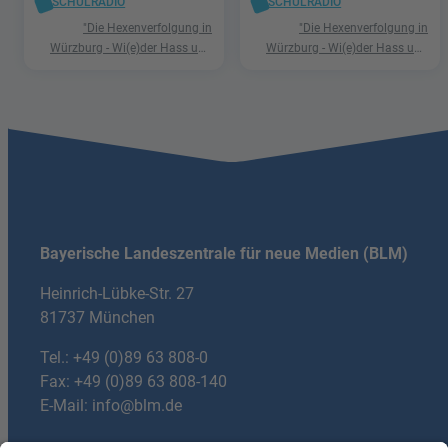
SCHULRADIO
SCHULRADIO
"Die Hexenverfolgung in
"Die Hexenverfolgung in
Würzburg - Wi(e)der Hass und
Würzburg - Wi(e)der Hass und
Hetze"
Hetze"
Bayerische Landeszentrale für neue Medien (BLM)
Heinrich-Lübke-Str. 27
81737 München
Tel.:
+49 (0)89 63 808-0
Fax: +49 (0)89 63 808-140
E-Mail:
info@blm.de