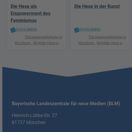
Die Hexe als
Die Hexe in der Kunst
Empowerment des
Feminismus
SCHULRADIO
SCHULRADIO
"Die Hexenverfolgung in
"Die Hexenverfolgung in
Würzburg - Wi(e)der Hass und
Würzburg - Wi(e)der Hass und
Hetze"
Hetze"
Bayerische Landeszentrale für neue Medien (BLM)
Heinrich-Lübke-Str. 27
81737 München