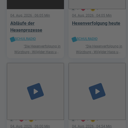
5
1
0
04. Aug. 2026
· 06:05 Min
04. Aug. 2026
· 04:05 Min
Abläufe der
Hexenverfolgung heute
Hexenprozesse
SCHULRADIO
SCHULRADIO
"Die Hexenverfolgung in
"Die Hexenverfolgung in
Würzburg - Wi(e)der Hass und
Würzburg - Wi(e)der Hass und
Hetze"
Hetze"
play_arrow
play_arrow
1
0
0
1
0
0
04. Aug. 2026
· 06:00 Min
04. Aug. 2026
· 04:54 Min