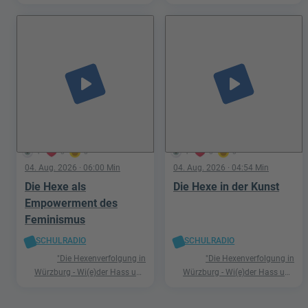
Hetze"
Hetze"
play_arrow
play_arrow
1
0
0
1
0
0
04. Aug. 2026
· 06:00 Min
04. Aug. 2026
· 04:54 Min
Die Hexe als
Die Hexe in der Kunst
Empowerment des
Feminismus
SCHULRADIO
SCHULRADIO
"Die Hexenverfolgung in
"Die Hexenverfolgung in
Würzburg - Wi(e)der Hass und
Würzburg - Wi(e)der Hass und
Hetze"
Hetze"