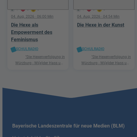
1
0
0
1
0
0
04. Aug. 2026
· 06:00 Min
04. Aug. 2026
· 04:54 Min
Die Hexe als
Die Hexe in der Kunst
Empowerment des
Feminismus
SCHULRADIO
SCHULRADIO
"Die Hexenverfolgung in
"Die Hexenverfolgung in
Würzburg - Wi(e)der Hass und
Würzburg - Wi(e)der Hass und
Hetze"
Hetze"
Bayerische Landeszentrale für neue Medien (BLM)