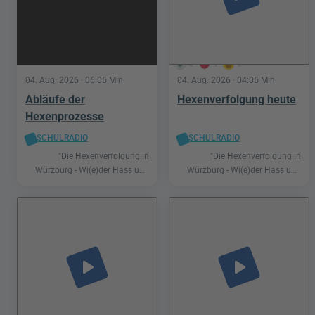
5
1
0
04. Aug. 2026
· 06:05 Min
04. Aug. 2026
· 04:05 Min
Abläufe der
Hexenverfolgung heute
Hexenprozesse
SCHULRADIO
SCHULRADIO
"Die Hexenverfolgung in
"Die Hexenverfolgung in
Würzburg - Wi(e)der Hass und
Würzburg - Wi(e)der Hass und
Hetze"
Hetze"
play_arrow
play_arrow