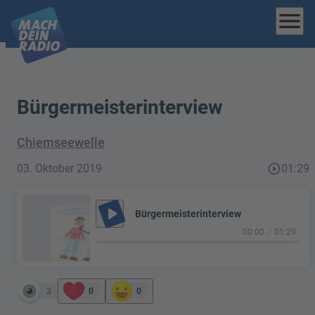
menu
Bürgermeisterinterview
Chiemseewelle
03. Oktober 2019
play_circle_outline
01:29
play_arrow
Bürgermeisterinterview
00:00
01:29
3
0
0