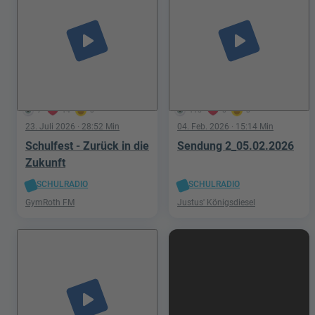
play_arrow
play_arrow
7
14
0
115
6
8
23. Juli 2026
· 28:52 Min
04. Feb. 2026
· 15:14 Min
Schulfest - Zurück in die
Sendung 2_05.02.2026
Zukunft
SCHULRADIO
SCHULRADIO
GymRoth FM
Justus' Königsdiesel
play_arrow