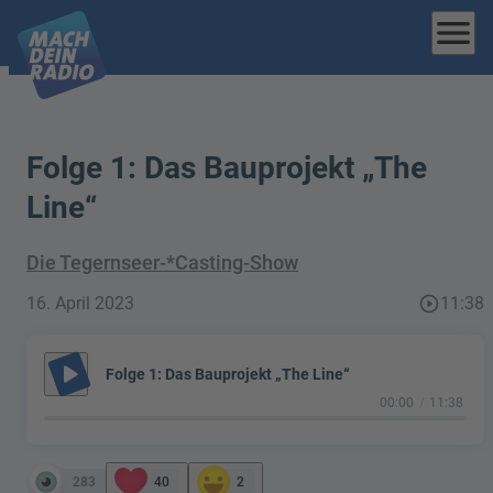
menu
Folge 1: Das Bauprojekt „The
Line“
Die Tegernseer-*Casting-Show
16. April 2023
play_circle_outline
11:38
play_arrow
Folge 1: Das Bauprojekt „The Line“
00:00
11:38
283
40
2