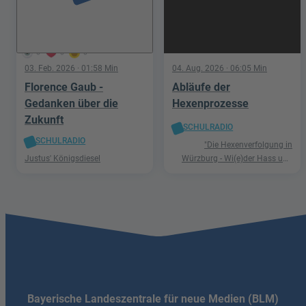
6
0
0
03. Feb. 2026
· 01:58 Min
04. Aug. 2026
· 06:05 Min
Florence Gaub -
Abläufe der
Gedanken über die
Hexenprozesse
Zukunft
SCHULRADIO
SCHULRADIO
"Die Hexenverfolgung in
Justus' Königsdiesel
Würzburg - Wi(e)der Hass und
Hetze"
Bayerische Landeszentrale für neue Medien (BLM)