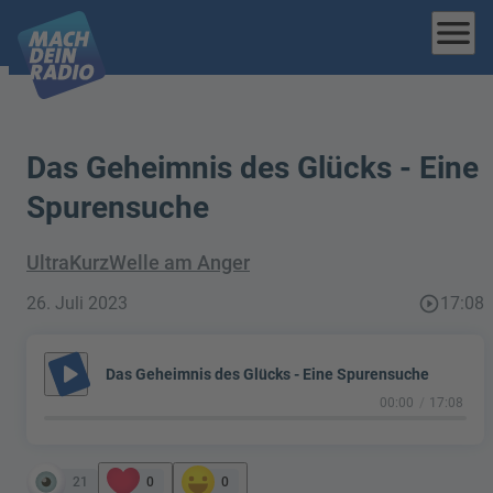
menu
Das Geheimnis des Glücks - Eine
Spurensuche
UltraKurzWelle am Anger
26. Juli 2023
play_circle_outline
17:08
play_arrow
Das Geheimnis des Glücks - Eine Spurensuche
00:00
17:08
21
0
0