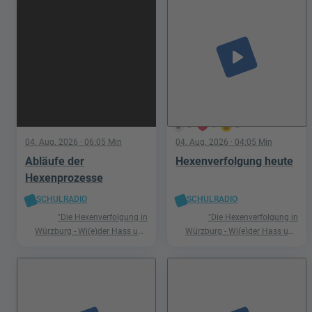
play_arrow
6
1
0
04. Aug. 2026
· 06:05 Min
04. Aug. 2026
· 04:05 Min
Abläufe der
Hexenverfolgung heute
Hexenprozesse
SCHULRADIO
SCHULRADIO
"Die Hexenverfolgung in
"Die Hexenverfolgung in
Würzburg - Wi(e)der Hass und
Würzburg - Wi(e)der Hass und
Hetze"
Hetze"