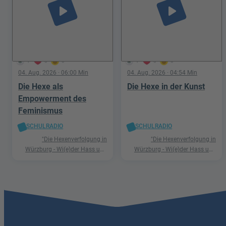
play_arrow
play_arrow
1
0
0
1
0
0
04. Aug. 2026
· 06:00 Min
04. Aug. 2026
· 04:54 Min
Die Hexe als
Die Hexe in der Kunst
Empowerment des
Feminismus
SCHULRADIO
SCHULRADIO
"Die Hexenverfolgung in
"Die Hexenverfolgung in
Würzburg - Wi(e)der Hass und
Würzburg - Wi(e)der Hass und
Hetze"
Hetze"