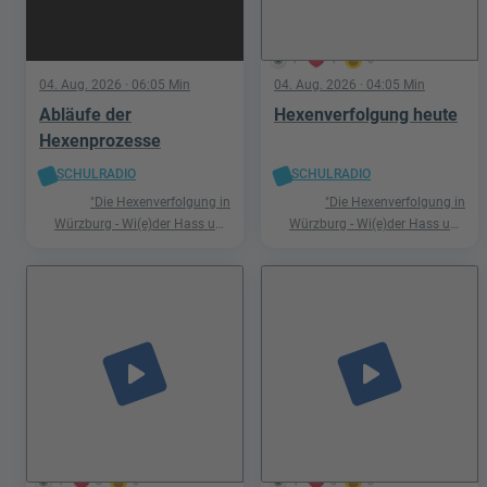
7
1
0
04. Aug. 2026
· 06:05 Min
04. Aug. 2026
· 04:05 Min
Abläufe der
Hexenverfolgung heute
Hexenprozesse
SCHULRADIO
SCHULRADIO
"Die Hexenverfolgung in
"Die Hexenverfolgung in
Würzburg - Wi(e)der Hass und
Würzburg - Wi(e)der Hass und
Hetze"
Hetze"
play_arrow
play_arrow
1
0
0
1
0
0