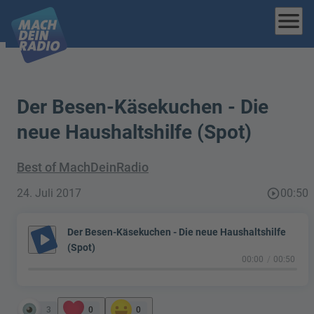
menu
Der Besen-Käsekuchen - Die
neue Haushaltshilfe (Spot)
Best of MachDeinRadio
24. Juli 2017
play_circle_outline
00:50
Der Besen-Käsekuchen - Die neue Haushaltshilfe
play_arrow
(Spot)
00:00
00:50
3
0
0