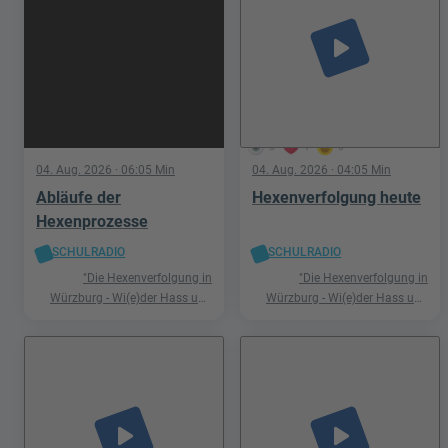
play_arrow
5
1
0
04. Aug. 2026
· 06:05 Min
04. Aug. 2026
· 04:05 Min
Abläufe der
Hexenverfolgung heute
Hexenprozesse
SCHULRADIO
SCHULRADIO
"Die Hexenverfolgung in
"Die Hexenverfolgung in
Würzburg - Wi(e)der Hass und
Würzburg - Wi(e)der Hass und
Hetze"
Hetze"
play_arrow
play_arrow