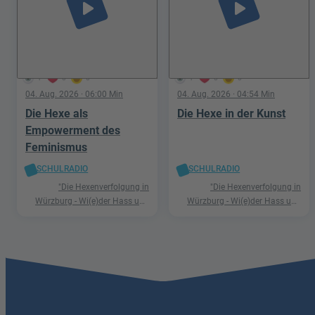
play_arrow
play_arrow
1
0
0
1
0
0
04. Aug. 2026
· 06:00 Min
04. Aug. 2026
· 04:54 Min
Die Hexe als
Die Hexe in der Kunst
Empowerment des
Feminismus
SCHULRADIO
SCHULRADIO
"Die Hexenverfolgung in
"Die Hexenverfolgung in
Würzburg - Wi(e)der Hass und
Würzburg - Wi(e)der Hass und
Hetze"
Hetze"