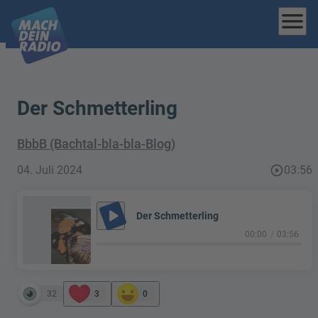
menu
Der Schmetterling
BbbB (Bachtal-bla-bla-Blog)
04. Juli 2024
play_circle_outline
03:56
play_arrow
Der Schmetterling
00:00
03:56
32
3
0