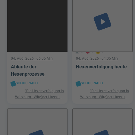
play_arrow
5
1
0
04. Aug. 2026
· 06:05 Min
04. Aug. 2026
· 04:05 Min
Abläufe der
Hexenverfolgung heute
Hexenprozesse
SCHULRADIO
SCHULRADIO
"Die Hexenverfolgung in
"Die Hexenverfolgung in
Würzburg - Wi(e)der Hass und
Würzburg - Wi(e)der Hass und
Hetze"
Hetze"