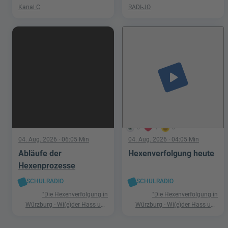
Kanal C
RADI-JO
play_arrow
5
1
0
04. Aug. 2026
· 06:05 Min
04. Aug. 2026
· 04:05 Min
Abläufe der
Hexenverfolgung heute
Hexenprozesse
SCHULRADIO
SCHULRADIO
"Die Hexenverfolgung in
"Die Hexenverfolgung in
Würzburg - Wi(e)der Hass und
Würzburg - Wi(e)der Hass und
Hetze"
Hetze"