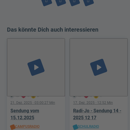
Das könnte Dich auch interessieren
play_arrow
play_arrow
10
1
0
41
4
4
21. Dez. 2025
· 03:00:27 Min
17. Dez. 2025
· 12:52 Min
Sendung vom
Radi-Jo - Sendung 14 -
15.12.2025
2025 12 17
CAMPUSRADIO
SCHULRADIO