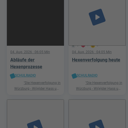
play_arrow
5
1
0
04. Aug. 2026
· 06:05 Min
04. Aug. 2026
· 04:05 Min
Abläufe der
Hexenverfolgung heute
Hexenprozesse
SCHULRADIO
SCHULRADIO
"Die Hexenverfolgung in
"Die Hexenverfolgung in
Würzburg - Wi(e)der Hass und
Würzburg - Wi(e)der Hass und
Hetze"
Hetze"
play_arrow
play_arrow