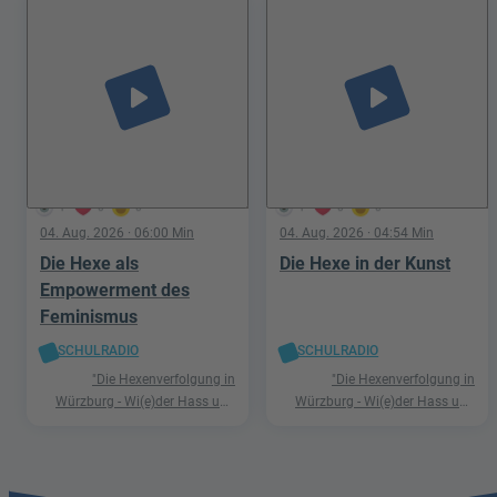
play_arrow
play_arrow
1
0
0
1
0
0
04. Aug. 2026
· 06:00 Min
04. Aug. 2026
· 04:54 Min
Die Hexe als
Die Hexe in der Kunst
Empowerment des
Feminismus
SCHULRADIO
SCHULRADIO
"Die Hexenverfolgung in
"Die Hexenverfolgung in
Würzburg - Wi(e)der Hass und
Würzburg - Wi(e)der Hass und
Hetze"
Hetze"