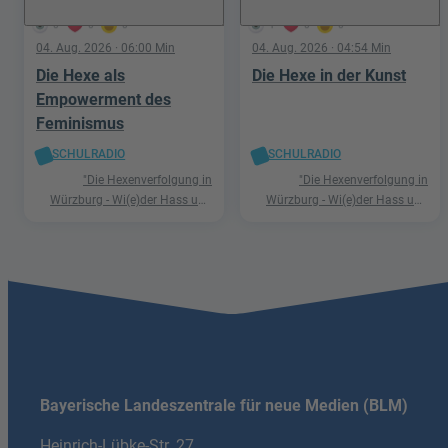
0
0
0
1
0
0
04. Aug. 2026
· 06:00 Min
04. Aug. 2026
· 04:54 Min
Die Hexe als
Die Hexe in der Kunst
Empowerment des
Feminismus
SCHULRADIO
SCHULRADIO
"Die Hexenverfolgung in
"Die Hexenverfolgung in
Würzburg - Wi(e)der Hass und
Würzburg - Wi(e)der Hass und
Hetze"
Hetze"
Bayerische Landeszentrale für neue Medien (BLM)
Heinrich-Lübke-Str. 27