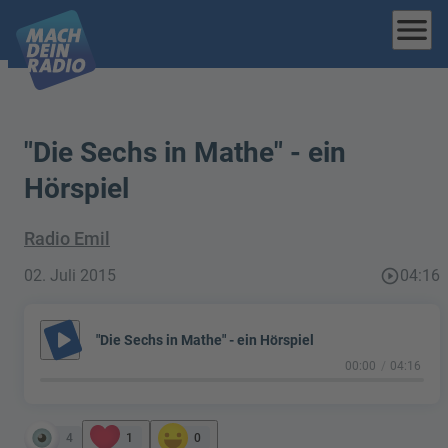
menu
"Die Sechs in Mathe" - ein
Hörspiel
Radio Emil
02. Juli 2015
play_circle_outline
04:16
play_arrow
"Die Sechs in Mathe" - ein Hörspiel
00:00
04:16
4
1
0