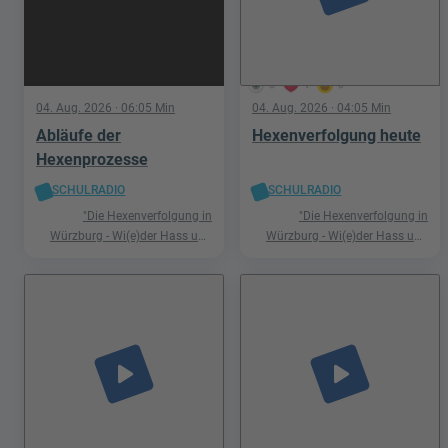
5
1
0
04. Aug. 2026
· 06:05 Min
04. Aug. 2026
· 04:05 Min
Abläufe der
Hexenverfolgung heute
Hexenprozesse
SCHULRADIO
SCHULRADIO
"Die Hexenverfolgung in
"Die Hexenverfolgung in
Würzburg - Wi(e)der Hass und
Würzburg - Wi(e)der Hass und
Hetze"
Hetze"
play_arrow
play_arrow