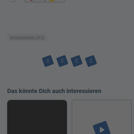
Schulradiopreis 2015
Das könnte Dich auch interessieren
play_arrow