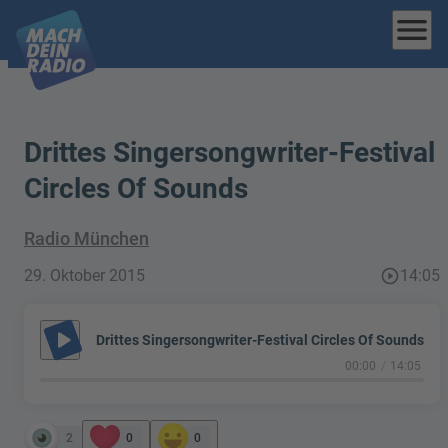
menu
Drittes Singersongwriter-Festival
Circles Of Sounds
Radio München
29. Oktober 2015
play_circle_outline
14:05
play_arrow
Drittes Singersongwriter-Festival Circles Of Sounds
00:00
14:05
2
0
0