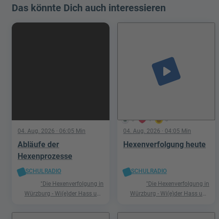
Das könnte Dich auch interessieren
play_arrow
5
1
0
04. Aug. 2026
· 06:05 Min
04. Aug. 2026
· 04:05 Min
Abläufe der
Hexenverfolgung heute
Hexenprozesse
SCHULRADIO
SCHULRADIO
"Die Hexenverfolgung in
"Die Hexenverfolgung in
Würzburg - Wi(e)der Hass und
Würzburg - Wi(e)der Hass und
Hetze"
Hetze"