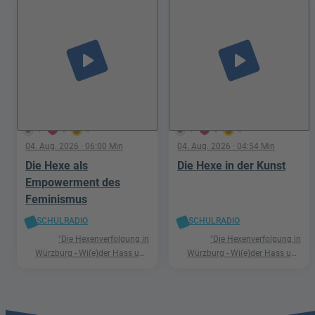
play_arrow
play_arrow
1
0
0
1
0
0
04. Aug. 2026
· 06:00 Min
04. Aug. 2026
· 04:54 Min
Die Hexe als
Die Hexe in der Kunst
Empowerment des
Feminismus
SCHULRADIO
SCHULRADIO
"Die Hexenverfolgung in
"Die Hexenverfolgung in
Würzburg - Wi(e)der Hass und
Würzburg - Wi(e)der Hass und
Hetze"
Hetze"