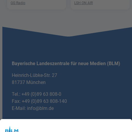
GG Radio
LSH ON AIR
Bayerische Landeszentrale für neue Medien (BLM)
Heinrich-Lübke-Str. 27
81737 München
Tel.:
+49 (0)89 63 808-0
Fax: +49 (0)89 63 808-140
E-Mail:
info@blm.de