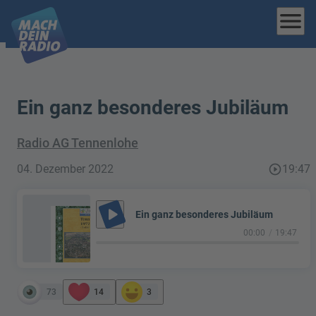
menu
Ein ganz besonderes Jubiläum
Radio AG Tennenlohe
04. Dezember 2022
play_circle_outline
19:47
play_arrow
Ein ganz besonderes Jubiläum
00:00
19:47
73
14
3