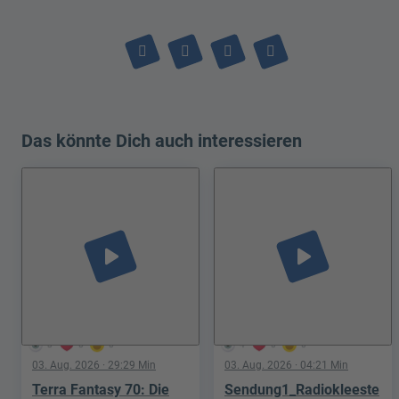
Das könnte Dich auch interessieren
play_arrow
play_arrow
3
0
0
4
0
0
03. Aug. 2026
· 29:29 Min
03. Aug. 2026
· 04:21 Min
Terra Fantasy 70: Die
Sendung1_Radiokleeste