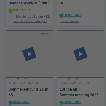
Dämonenkönigin (1980)
rn
BÜRGERRADIO
SCHULRADIO
Literaturradio Bayern – Die
Taschenbuchschürfer graben
Radio Kleestern
nach Schätzen in der Welt der
Phantastik
@iputure-ai
play_arrow
play_arrow
1
0
0
2
3
0
31. Juli 2026
· 16:27 Min
26. Juli 2026
· 14:07 Min
Sommersendung_26.m
LSH on air -
p3
Sommersendung 2026
SCHULRADIO
SCHULRADIO