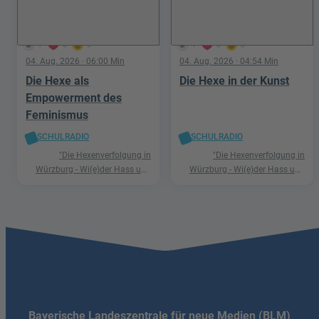
1
0
0
1
0
0
04. Aug. 2026
· 06:00 Min
04. Aug. 2026
· 04:54 Min
Die Hexe als
Die Hexe in der Kunst
Empowerment des
Feminismus
SCHULRADIO
SCHULRADIO
"Die Hexenverfolgung in
"Die Hexenverfolgung in
Würzburg - Wi(e)der Hass und
Würzburg - Wi(e)der Hass und
Hetze"
Hetze"
Bayerische Landeszentrale für neue Medien (BLM)