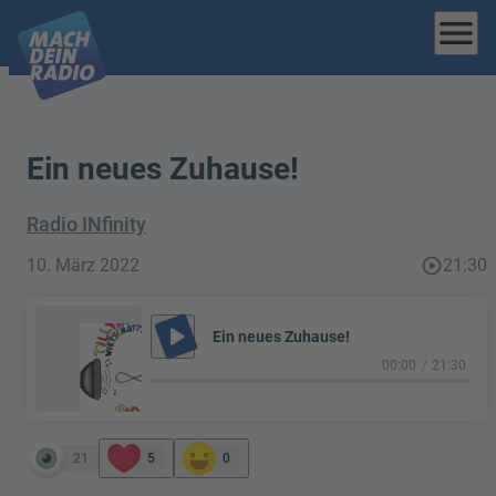
menu
Ein neues Zuhause!
Radio INfinity
10. März 2022
play_circle_outline
21:30
play_arrow
Ein neues Zuhause!
00:00
21:30
21
5
0