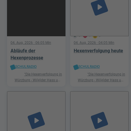
play_arrow
5
1
0
04. Aug. 2026
· 06:05 Min
04. Aug. 2026
· 04:05 Min
Abläufe der
Hexenverfolgung heute
Hexenprozesse
SCHULRADIO
SCHULRADIO
"Die Hexenverfolgung in
"Die Hexenverfolgung in
Würzburg - Wi(e)der Hass und
Würzburg - Wi(e)der Hass und
Hetze"
Hetze"
play_arrow
play_arrow