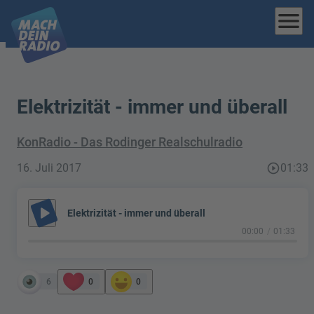
menu
Elektrizität - immer und überall
KonRadio - Das Rodinger Realschulradio
16. Juli 2017
play_circle_outline
01:33
play_arrow
Elektrizität - immer und überall
00:00
01:33
6
0
0