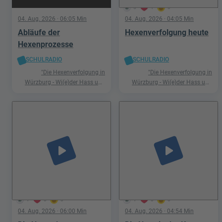
5
1
0
04. Aug. 2026
· 06:05 Min
04. Aug. 2026
· 04:05 Min
Abläufe der
Hexenverfolgung heute
Hexenprozesse
SCHULRADIO
SCHULRADIO
"Die Hexenverfolgung in
"Die Hexenverfolgung in
Würzburg - Wi(e)der Hass und
Würzburg - Wi(e)der Hass und
Hetze"
Hetze"
play_arrow
play_arrow
1
0
0
1
0
0
04. Aug. 2026
· 06:00 Min
04. Aug. 2026
· 04:54 Min