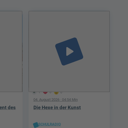
play_arrow
1
0
0
04. August 2026
· 04:54 Min
ent des
Die Hexe in der Kunst
SCHULRADIO