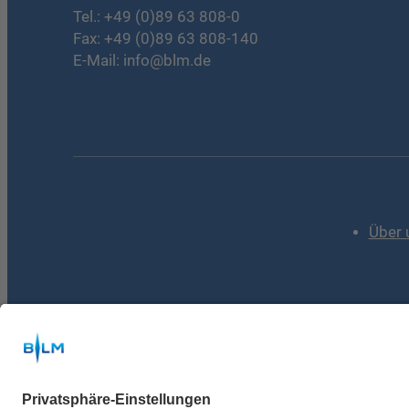
Tel.:
+49 (0)89 63 808-0
Fax: +49 (0)89 63 808-140
E-Mail:
info@blm.de
Über 