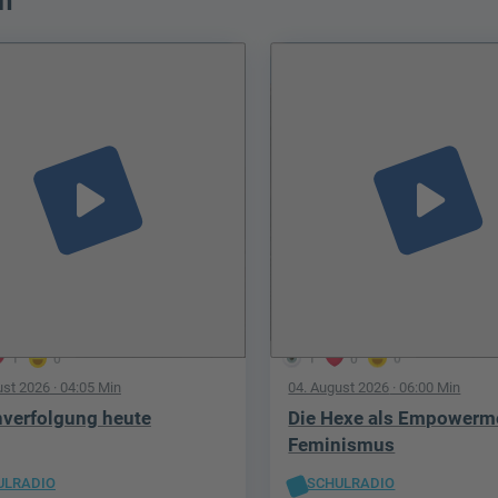
n
play_arrow
play_arrow
1
0
1
0
0
ust 2026
· 04:05 Min
04. August 2026
· 06:00 Min
verfolgung heute
Die Hexe als Empowerm
Feminismus
ULRADIO
SCHULRADIO