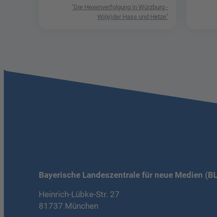
"Die Hexenverfolgung in Würzburg -
Wi(e)der Hass und Hetze"
Bayerische Landeszentrale für neue Medien (B
Heinrich-Lübke-Str. 27
81737 München