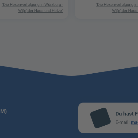
"Die Hexenverfolgung in Würzburg -
"Die Hexenverfolgung in
Wi(e)der Hass und Hetze"
Wi(e)der Hass
LM)
Du hast 
mai
E-mail:
ma
l