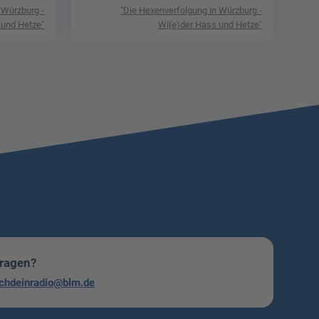
 Würzburg -
"Die Hexenverfolgung in Würzburg -
 und Hetze"
Wi(e)der Hass und Hetze"
Fragen?
chdeinradio@blm.de