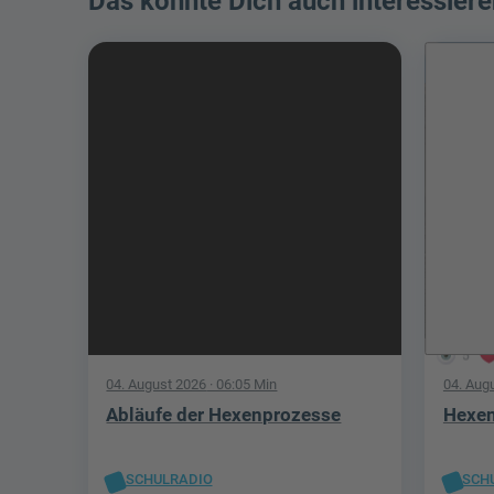
Das könnte Dich auch interessiere
5
04. August 2026
· 06:05 Min
04. Aug
Abläufe der Hexenprozesse
Hexen
SCHULRADIO
SCH