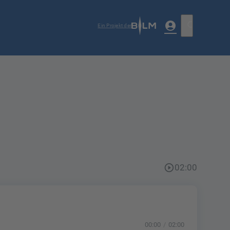
account_circle
search
Ein Projekt der
play_circle_outline
02:00
00:00
02:00