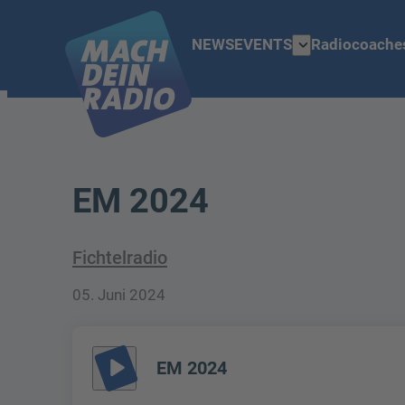
expand_more
NEWS
EVENTS
Radiocoache
EM 2024
Fichtelradio
05. Juni 2024
play_arrow
EM 2024