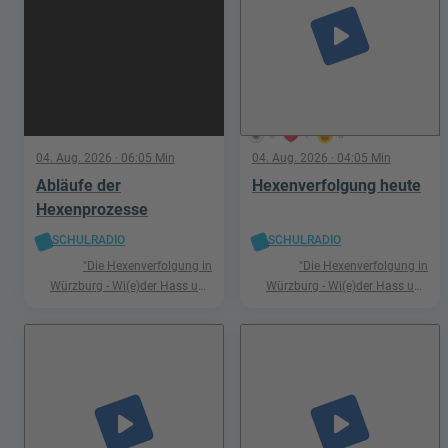
play_arrow
5
1
0
04. Aug. 2026
· 06:05 Min
04. Aug. 2026
· 04:05 Min
Abläufe der
Hexenverfolgung heute
Hexenprozesse
SCHULRADIO
SCHULRADIO
"Die Hexenverfolgung in
"Die Hexenverfolgung in
Würzburg - Wi(e)der Hass und
Würzburg - Wi(e)der Hass und
Hetze"
Hetze"
play_arrow
play_arrow