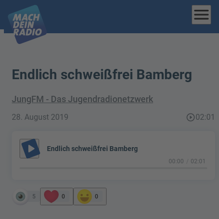
menu
Endlich schweißfrei Bamberg
JungFM - Das Jugendradionetzwerk
28. August 2019
play_circle_outline
02:01
play_arrow
Endlich schweißfrei Bamberg
00:00
02:01
5
0
0