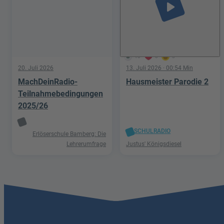
play_arrow
10
0
3
20. Juli 2026
13. Juli 2026
· 00:54 Min
MachDeinRadio-
Hausmeister Parodie 2
Teilnahmebedingungen
2025/26
SCHULRADIO
Erlöserschule Bamberg: Die
Lehrerumfrage
Justus' Königsdiesel