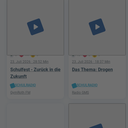
play_arrow
play_arrow
8
14
0
12
2
0
23. Juli 2026
· 28:52 Min
23. Juli 2026
· 18:37 Min
Schulfest - Zurück in die
Das Thema: Drogen
Zukunft
SCHULRADIO
SCHULRADIO
GymRoth FM
Radio GMS