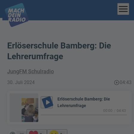
menu
Erlöserschule Bamberg: Die
Lehrerumfrage
JungFM Schulradio
30. Juli 2024
play_circle_outline
04:43
Erlöserschule Bamberg: Die
play_arrow
Lehrerumfrage
00:00
04:43