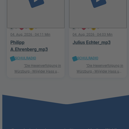
0
0
0
1
0
0
04. Aug. 2026
· 04:11 Min
04. Aug. 2026
· 04:03 Min
Philipp
Julius Echter_mp3
A.Ehrenberg_mp3
SCHULRADIO
SCHULRADIO
"Die Hexenverfolgung in
"Die Hexenverfolgung in
Würzburg - Wi(e)der Hass und
Würzburg - Wi(e)der Hass und
Hetze"
Hetze"