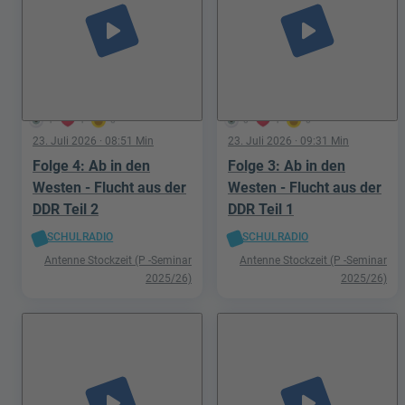
play_arrow
play_arrow
1
1
0
0
1
0
23. Juli 2026
· 08:51 Min
23. Juli 2026
· 09:31 Min
Folge 4: Ab in den
Folge 3: Ab in den
Westen - Flucht aus der
Westen - Flucht aus der
DDR Teil 2
DDR Teil 1
SCHULRADIO
SCHULRADIO
Antenne Stockzeit (P -Seminar
Antenne Stockzeit (P -Seminar
2025/26)
2025/26)
play_arrow
play_arrow