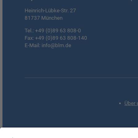
Heinrich-Lübke-Str. 27
81737 München
Tel.:
+49 (0)89 63 808-0
Fax: +49 (0)89 63 808-140
E-Mail:
info@blm.de
Über 