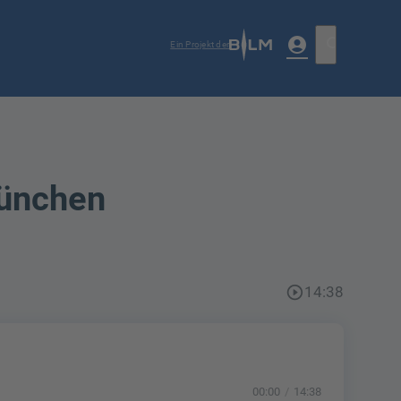
account_circle
search
Ein Projekt der
München
play_circle_outline
14:38
00:00
14:38