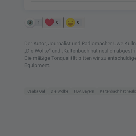
1
0
0
Der Autor, Journalist und Radiomacher Uwe Kulln
„Die Wolke“ und „Kaltenbach hat neulich abgestr
Die mäßige Tonqualität bitten wir zu entschuld
Equipment.
Csaba Gal
Die Wolke
FDA Bayern
Kaltenbach hat neul