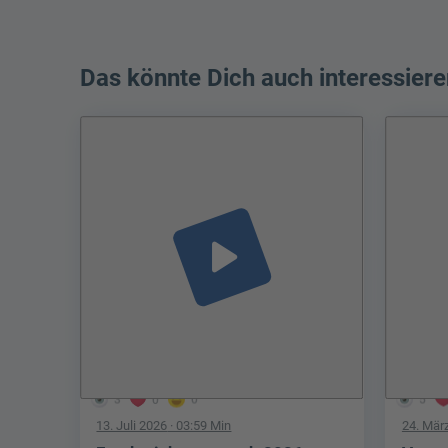
Das könnte Dich auch interessiere
play_arrow
3
0
0
5
13. Juli 2026
· 03:59 Min
24. Mär