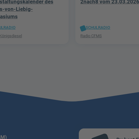
staltungskalender des
2nach8 vom 23.03.202
s-von-Liebig-
asiums
ULRADIO
SCHULRADIO
 Königsdiesel
Radio CFMS
LM)