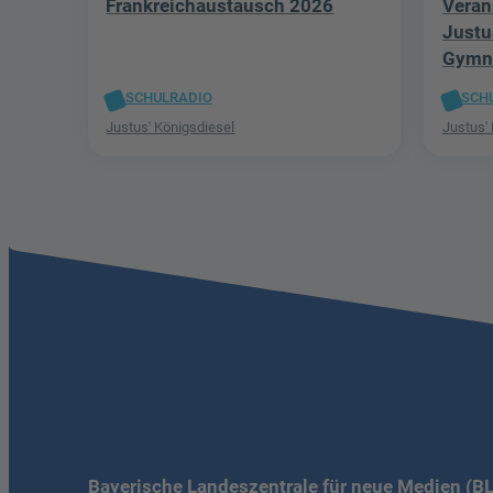
Frankreichaustausch 2026
Veran
Justu
Gymn
SCHULRADIO
SCH
Justus' Königsdiesel
Justus'
Bayerische Landeszentrale für neue Medien (B