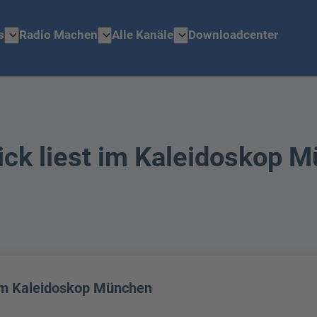
expand_more
expand_more
expand_more
s
Radio Machen
Alle Kanäle
Downloadcenter
ick liest im Kaleidoskop 
 im Kaleidoskop München