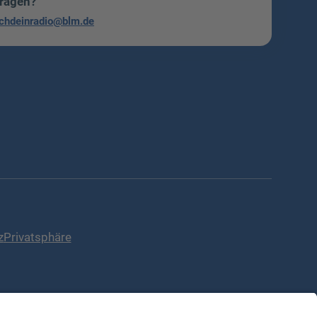
Fragen?
chdeinradio@blm.de
z
Privatsphäre