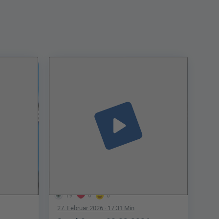
play_arrow
19
0
0
27. Februar 2026
· 17:31 Min