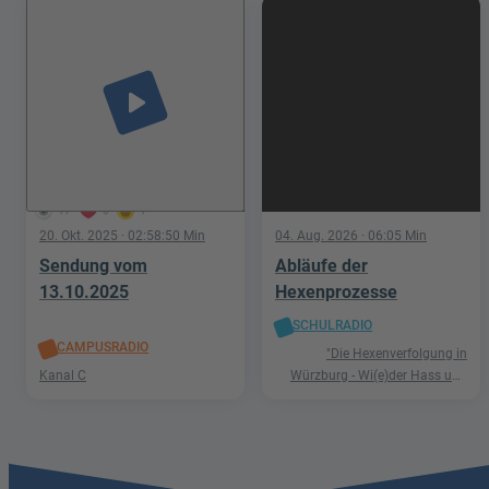
play_arrow
17
0
1
20. Okt. 2025
· 02:58:50 Min
04. Aug. 2026
· 06:05 Min
Sendung vom
Abläufe der
13.10.2025
Hexenprozesse
SCHULRADIO
CAMPUSRADIO
"Die Hexenverfolgung in
Kanal C
Würzburg - Wi(e)der Hass und
Hetze"