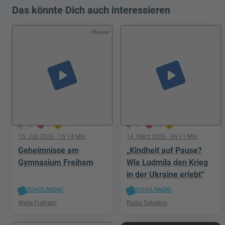
Das könnte Dich auch interessieren
Pfisterer
play_arrow
play_arrow
23
3
0
37
63
1
15. Juli 2026
· 15:14 Min
14. März 2026
· 06:11 Min
Geheimnisse am
„Kindheit auf Pause?
Gymnasium Freiham
Wie Ludmila den Krieg
in der Ukraine erlebt“
SCHULRADIO
SCHULRADIO
Welle Freiham
Radio Sabelino