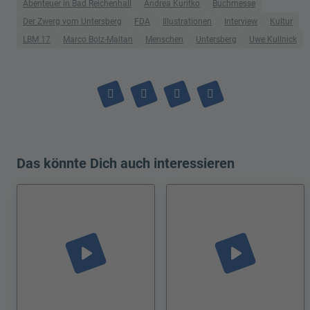
Abenteuer in Bad Reichenhall
Andrea Kuritko
Buchmesse
Der Zwerg vom Untersberg
FDA
Illustrationen
Interview
Kultur
LBM 17
Marco Bolz-Maltan
Menschen
Untersberg
Uwe Kullnick
Das könnte Dich auch interessieren
play_arrow
play_arrow