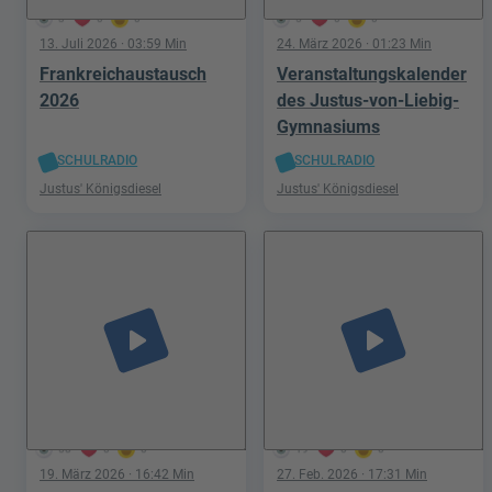
3
0
0
5
0
0
13. Juli 2026
· 03:59 Min
24. März 2026
· 01:23 Min
Frankreichaustausch
Veranstaltungskalender
2026
des Justus-von-Liebig-
Gymnasiums
SCHULRADIO
SCHULRADIO
Justus' Königsdiesel
Justus' Königsdiesel
play_arrow
play_arrow
58
0
0
19
0
0
19. März 2026
· 16:42 Min
27. Feb. 2026
· 17:31 Min