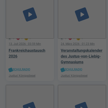
play_arrow
play_arrow
3
0
0
5
0
0
13. Juli 2026
· 03:59 Min
24. März 2026
· 01:23 Min
Frankreichaustausch
Veranstaltungskalender
2026
des Justus-von-Liebig-
Gymnasiums
SCHULRADIO
SCHULRADIO
Justus' Königsdiesel
Justus' Königsdiesel