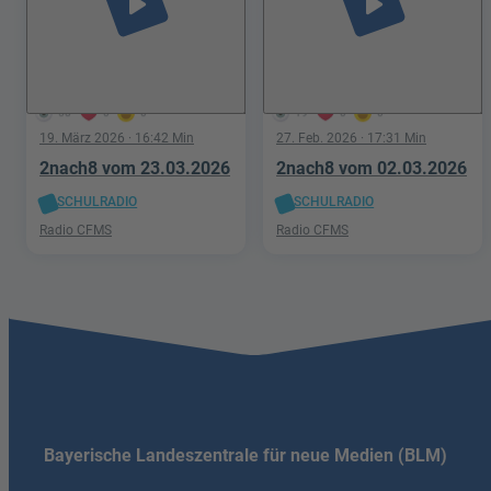
play_arrow
play_arrow
58
0
0
19
0
0
19. März 2026
· 16:42 Min
27. Feb. 2026
· 17:31 Min
2nach8 vom 23.03.2026
2nach8 vom 02.03.2026
SCHULRADIO
SCHULRADIO
Radio CFMS
Radio CFMS
Bayerische Landeszentrale für neue Medien (BLM)