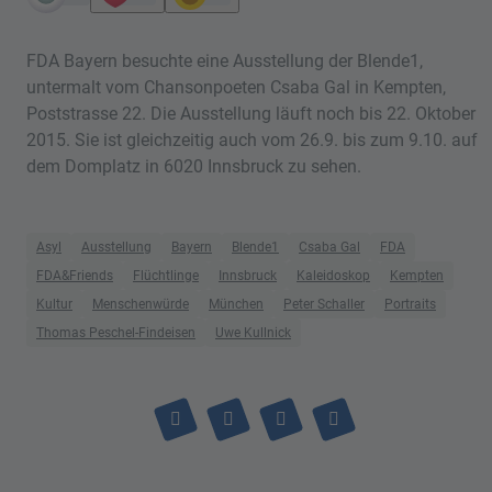
FDA Bayern besuchte eine Ausstellung der Blende1,
untermalt vom Chansonpoeten Csaba Gal in Kempten,
Poststrasse 22. Die Ausstellung läuft noch bis 22. Oktober
2015. Sie ist gleichzeitig auch vom 26.9. bis zum 9.10. auf
dem Domplatz in 6020 Innsbruck zu sehen.
Asyl
Ausstellung
Bayern
Blende1
Csaba Gal
FDA
FDA&Friends
Flüchtlinge
Innsbruck
Kaleidoskop
Kempten
Kultur
Menschenwürde
München
Peter Schaller
Portraits
Thomas Peschel-Findeisen
Uwe Kullnick