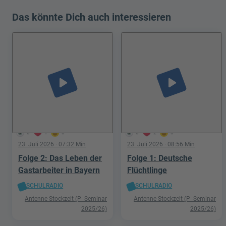
Das könnte Dich auch interessieren
play_arrow
play_arrow
0
1
0
0
2
0
23. Juli 2026
· 07:32 Min
23. Juli 2026
· 08:56 Min
Folge 2: Das Leben der
Folge 1: Deutsche
Gastarbeiter in Bayern
Flüchtlinge
SCHULRADIO
SCHULRADIO
Antenne Stockzeit (P -Seminar
Antenne Stockzeit (P -Seminar
2025/26)
2025/26)