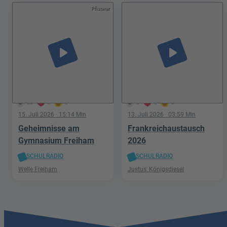
Pfisterer
play_arrow
play_arrow
23
3
0
3
0
0
15. Juli 2026
· 15:14 Min
13. Juli 2026
· 03:59 Min
Geheimnisse am
Frankreichaustausch
Gymnasium Freiham
2026
SCHULRADIO
SCHULRADIO
Welle Freiham
Justus' Königsdiesel