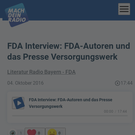
menu
FDA Interview: FDA-Autoren und
das Presse Versorgungswerk
Literatur Radio Bayern - FDA
04. Oktober 2016
play_circle_outline
17:44
FDA Interview: FDA-Autoren und das Presse
play_arrow
Versorgungswerk
00:00
17:44
1
0
0