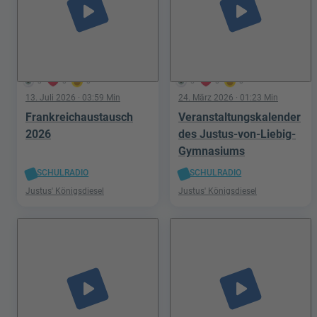
play_arrow
play_arrow
3
0
0
5
0
0
13. Juli 2026
· 03:59 Min
24. März 2026
· 01:23 Min
Frankreichaustausch
Veranstaltungskalender
2026
des Justus-von-Liebig-
Gymnasiums
SCHULRADIO
SCHULRADIO
Justus' Königsdiesel
Justus' Königsdiesel
play_arrow
play_arrow