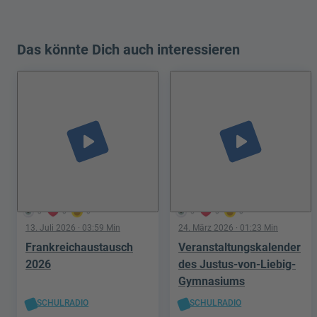
Das könnte Dich auch interessieren
play_arrow
play_arrow
3
0
0
5
0
0
13. Juli 2026
· 03:59 Min
24. März 2026
· 01:23 Min
Frankreichaustausch
Veranstaltungskalender
2026
des Justus-von-Liebig-
Gymnasiums
SCHULRADIO
SCHULRADIO