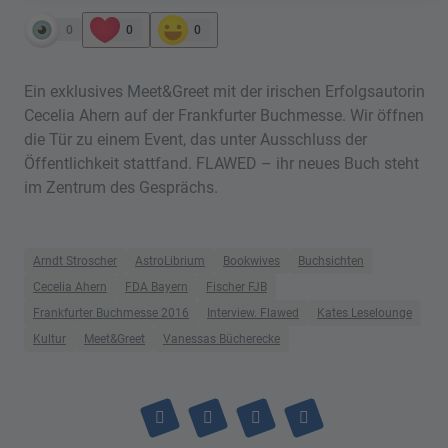
0
0
0
Ein exklusives Meet&Greet mit der irischen Erfolgsautorin
Cecelia Ahern auf der Frankfurter Buchmesse. Wir öffnen
die Tür zu einem Event, das unter Ausschluss der
Öffentlichkeit stattfand. FLAWED – ihr neues Buch steht
im Zentrum des Gesprächs.
Arndt Stroscher
AstroLibrium
Bookwives
Buchsichten
Cecelia Ahern
FDA Bayern
Fischer FJB
Frankfurter Buchmesse 2016
Interview. Flawed
Kates Leselounge
Kultur
Meet&Greet
Vanessas Bücherecke