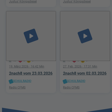
Justus' Königsdiesel
Justus' Königsdiesel
play_arrow
play_arrow
58
0
0
19
0
0
19. März 2026
· 16:42 Min
27. Feb. 2026
· 17:31 Min
2nach8 vom 23.03.2026
2nach8 vom 02.03.2026
SCHULRADIO
SCHULRADIO
Radio CFMS
Radio CFMS