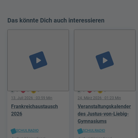
Das könnte Dich auch interessieren
play_arrow
play_arrow
3
0
0
5
0
0
13. Juli 2026
· 03:59 Min
24. März 2026
· 01:23 Min
Frankreichaustausch
Veranstaltungskalender
2026
des Justus-von-Liebig-
Gymnasiums
SCHULRADIO
SCHULRADIO