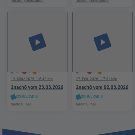
Justus' Königsdiesel
Justus' Königsdiesel
play_arrow
play_arrow
58
0
0
19
0
0
19. März 2026
· 16:42 Min
27. Feb. 2026
· 17:31 Min
2nach8 vom 23.03.2026
2nach8 vom 02.03.2026
SCHULRADIO
SCHULRADIO
Radio CFMS
Radio CFMS