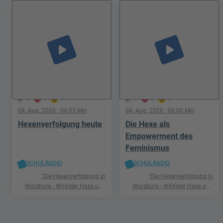
play_arrow
play_arrow
5
1
0
1
0
0
04. Aug. 2026
· 04:05 Min
04. Aug. 2026
· 06:00 Min
Hexenverfolgung heute
Die Hexe als
Empowerment des
Feminismus
SCHULRADIO
SCHULRADIO
"Die Hexenverfolgung in
"Die Hexenverfolgung in
Würzburg - Wi(e)der Hass und
Würzburg - Wi(e)der Hass und
Hetze"
Hetze"