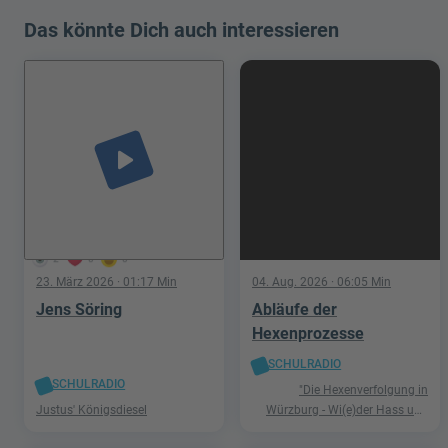
Das könnte Dich auch interessieren
play_arrow
2
0
0
23. März 2026
· 01:17 Min
04. Aug. 2026
· 06:05 Min
Jens Söring
Abläufe der
Hexenprozesse
SCHULRADIO
SCHULRADIO
"Die Hexenverfolgung in
Justus' Königsdiesel
Würzburg - Wi(e)der Hass und
Hetze"