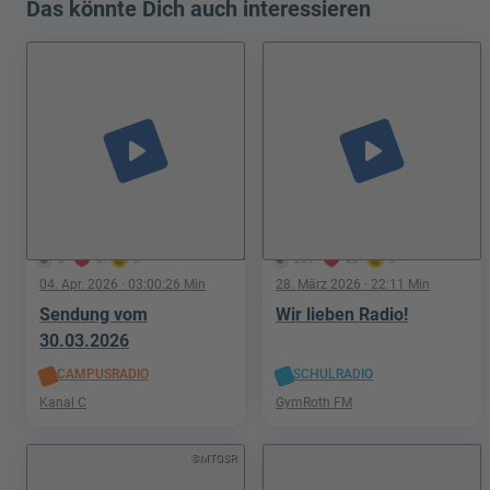
Das könnte Dich auch interessieren
play_arrow
play_arrow
8
0
0
269
22
3
04. Apr. 2026
· 03:00:26 Min
28. März 2026
· 22:11 Min
Sendung vom
Wir lieben Radio!
30.03.2026
CAMPUSRADIO
SCHULRADIO
Kanal C
GymRoth FM
©MTGSR