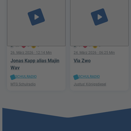
play_arrow
play_arrow
28
3
0
9
1
0
26. März 2026
· 12:14 Min
24. März 2026
· 06:25 Min
Jonas Kapp alias Majin
Via Zwo
Wav
SCHULRADIO
SCHULRADIO
MTG Schulradio
Justus' Königsdiesel