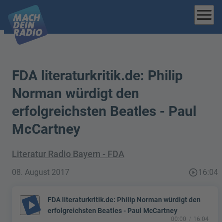
menu
FDA literaturkritik.de: Philip
Norman würdigt den
erfolgreichsten Beatles - Paul
McCartney
Literatur Radio Bayern - FDA
08. August 2017
play_circle_outline
16:04
FDA literaturkritik.de: Philip Norman würdigt den
play_arrow
erfolgreichsten Beatles - Paul McCartney
00:00
16:04