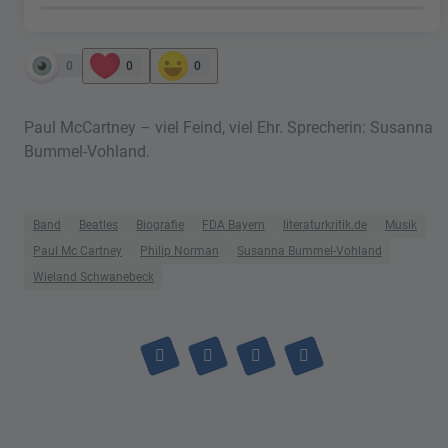
0
0
0
Paul McCartney – viel Feind, viel Ehr. Sprecherin: Susanna
Bummel-Vohland.
Band
Beatles
Biografie
FDA Bayern
literaturkritik.de
Musik
Paul Mc Cartney
Philip Norman
Susanna Bummel-Vohland
Wieland Schwanebeck