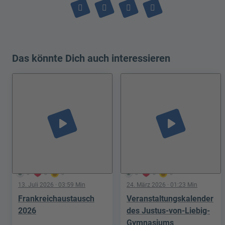
Das könnte Dich auch interessieren
play_arrow
play_arrow
3
0
0
5
0
0
13. Juli 2026
· 03:59 Min
24. März 2026
· 01:23 Min
Frankreichaustausch
Veranstaltungskalender
2026
des Justus-von-Liebig-
Gymnasiums