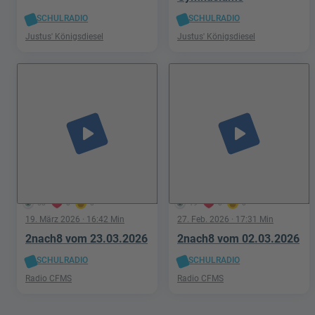
SCHULRADIO
SCHULRADIO
Justus' Königsdiesel
Justus' Königsdiesel
play_arrow
play_arrow
58
0
0
19
0
0
19. März 2026
· 16:42 Min
27. Feb. 2026
· 17:31 Min
2nach8 vom 23.03.2026
2nach8 vom 02.03.2026
SCHULRADIO
SCHULRADIO
Radio CFMS
Radio CFMS