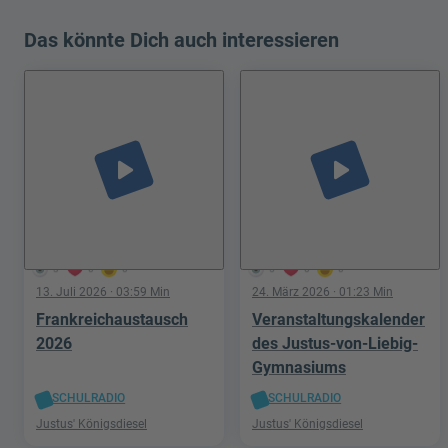
Das könnte Dich auch interessieren
play_arrow
play_arrow
3
0
0
5
0
0
13. Juli 2026
· 03:59 Min
24. März 2026
· 01:23 Min
Frankreichaustausch
Veranstaltungskalender
2026
des Justus-von-Liebig-
Gymnasiums
SCHULRADIO
SCHULRADIO
Justus' Königsdiesel
Justus' Königsdiesel