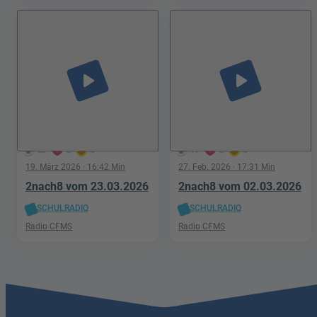
play_arrow
play_arrow
58
0
0
19
0
0
19. März 2026
· 16:42 Min
27. Feb. 2026
· 17:31 Min
2nach8 vom 23.03.2026
2nach8 vom 02.03.2026
SCHULRADIO
SCHULRADIO
Radio CFMS
Radio CFMS