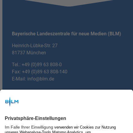
Bayerische Landeszentrale für neue Medien (BLM)
Heinrich-Lübke-Str. 27
81737 München
Tel.:
+49 (0)89 63 808-0
Fax: +49 (0)89 63 808-140
E-Mail:
info@blm.de
Du hast Fragen?
mail
E-mail:
machdeinradio@blm.de