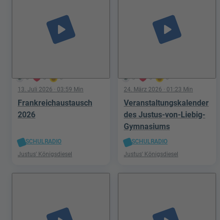
play_arrow
play_arrow
3
0
0
5
0
0
13. Juli 2026
· 03:59 Min
24. März 2026
· 01:23 Min
Frankreichaustausch
Veranstaltungskalender
2026
des Justus-von-Liebig-
Gymnasiums
SCHULRADIO
SCHULRADIO
Justus' Königsdiesel
Justus' Königsdiesel