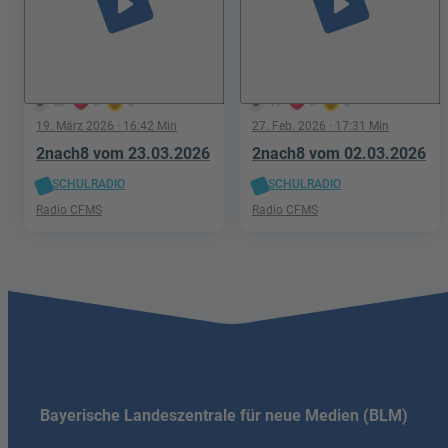
play_arrow
play_arrow
58
0
0
19
0
0
19. März 2026
· 16:42 Min
27. Feb. 2026
· 17:31 Min
2nach8 vom 23.03.2026
2nach8 vom 02.03.2026
SCHULRADIO
SCHULRADIO
Radio CFMS
Radio CFMS
Bayerische Landeszentrale für neue Medien (BLM)