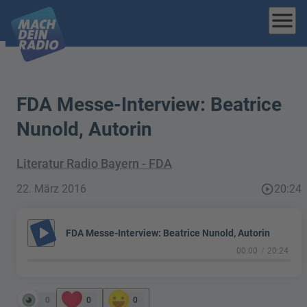
menu
FDA Messe-Interview: Beatrice
Nunold, Autorin
Literatur Radio Bayern - FDA
22. März 2016
play_circle_outline
20:24
play_arrow
FDA Messe-Interview: Beatrice Nunold, Autorin
00:00
20:24
0
0
0