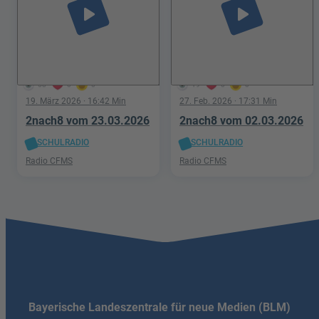
play_arrow
play_arrow
58
0
0
19
0
0
19. März 2026
· 16:42 Min
27. Feb. 2026
· 17:31 Min
2nach8 vom 23.03.2026
2nach8 vom 02.03.2026
SCHULRADIO
SCHULRADIO
Radio CFMS
Radio CFMS
Bayerische Landeszentrale für neue Medien (BLM)