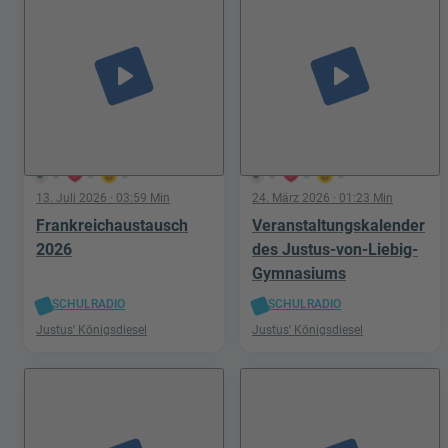
play_arrow
play_arrow
3
0
0
5
0
0
13. Juli 2026
· 03:59 Min
24. März 2026
· 01:23 Min
Frankreichaustausch
Veranstaltungskalender
2026
des Justus-von-Liebig-
Gymnasiums
SCHULRADIO
SCHULRADIO
Justus' Königsdiesel
Justus' Königsdiesel