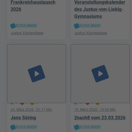
Frankreichaustausch
Veranstaltungskalender
2026
des Justus-von-Liebig-
Gymnasiums
SCHULRADIO
SCHULRADIO
Justus' Königsdiesel
Justus' Königsdiesel
play_arrow
play_arrow
2
0
0
58
0
0
23. März 2026
· 01:17 Min
19. März 2026
· 16:42 Min
Jens Söring
2nach8 vom 23.03.2026
SCHULRADIO
SCHULRADIO