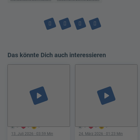
Das könnte Dich auch interessieren
play_arrow
play_arrow
3
0
0
5
0
0
13. Juli 2026
· 03:59 Min
24. März 2026
· 01:23 Min