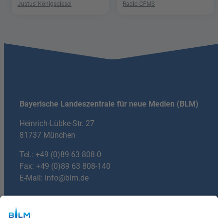
Justus' Königsdiesel
Radio CFMS
Bayerische Landeszentrale für neue Medien (BLM)
Heinrich-Lübke-Str. 27
81737 München
Tel.:
+49 (0)89 63 808-0
Fax: +49 (0)89 63 808-140
E-Mail:
info@blm.de