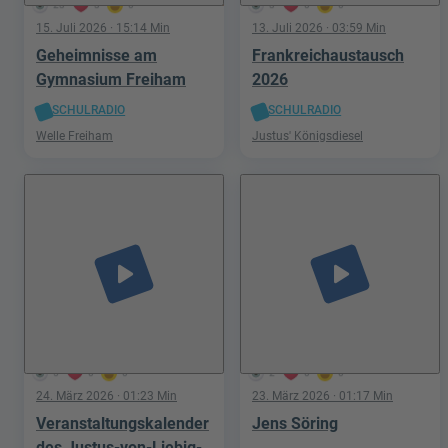
23
3
0
3
0
0
15. Juli 2026
· 15:14 Min
13. Juli 2026
· 03:59 Min
Geheimnisse am
Frankreichaustausch
Gymnasium Freiham
2026
SCHULRADIO
SCHULRADIO
Welle Freiham
Justus' Königsdiesel
play_arrow
play_arrow
5
0
0
2
0
0
24. März 2026
· 01:23 Min
23. März 2026
· 01:17 Min
Veranstaltungskalender
Jens Söring
des Justus-von-Liebig-