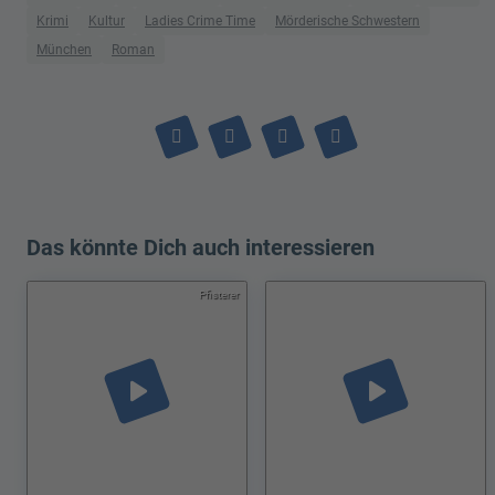
Krimi
Kultur
Ladies Crime Time
Mörderische Schwestern
München
Roman
Das könnte Dich auch interessieren
Pfisterer
play_arrow
play_arrow