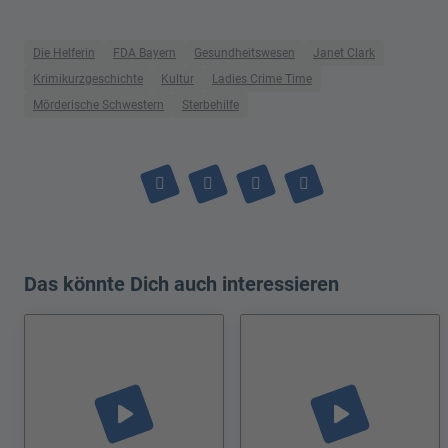
Die Helferin
FDA Bayern
Gesundheitswesen
Janet Clark
Krimikurzgeschichte
Kultur
Ladies Crime Time
Mörderische Schwestern
Sterbehilfe
Das könnte Dich auch interessieren
play_arrow
play_arrow