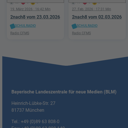
58
0
0
19
0
0
19. März 2026
· 16:42 Min
27. Feb. 2026
· 17:31 Min
2nach8 vom 23.03.2026
2nach8 vom 02.03.2026
SCHULRADIO
SCHULRADIO
Radio CFMS
Radio CFMS
Bayerische Landeszentrale für neue Medien (BLM)
Heinrich-Lübke-Str. 27
81737 München
Tel.:
+49 (0)89 63 808-0