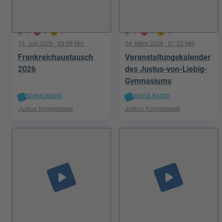
3
0
0
5
0
0
13. Juli 2026
· 03:59 Min
24. März 2026
· 01:23 Min
Frankreichaustausch
Veranstaltungskalender
2026
des Justus-von-Liebig-
Gymnasiums
SCHULRADIO
SCHULRADIO
Justus' Königsdiesel
Justus' Königsdiesel
play_arrow
play_arrow