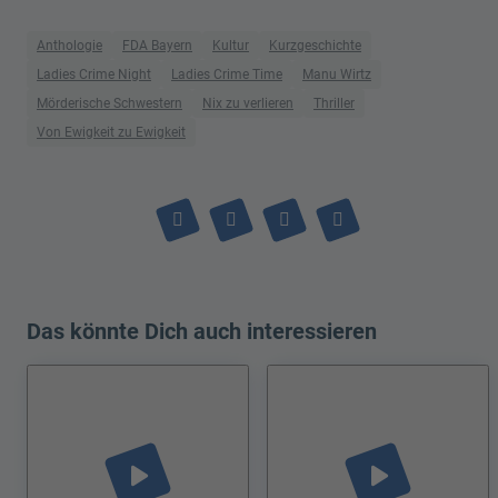
Anthologie
FDA Bayern
Kultur
Kurzgeschichte
Ladies Crime Night
Ladies Crime Time
Manu Wirtz
Mörderische Schwestern
Nix zu verlieren
Thriller
Von Ewigkeit zu Ewigkeit
Das könnte Dich auch interessieren
play_arrow
play_arrow