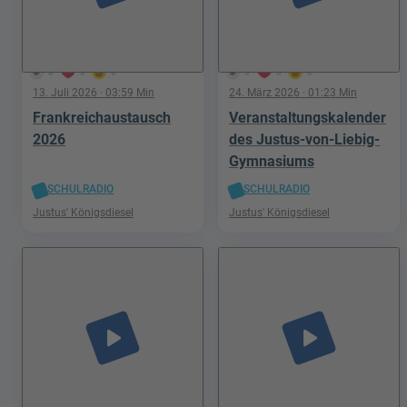
3
0
0
5
0
0
13. Juli 2026
· 03:59 Min
24. März 2026
· 01:23 Min
Frankreichaustausch
Veranstaltungskalender
2026
des Justus-von-Liebig-
Gymnasiums
SCHULRADIO
SCHULRADIO
Justus' Königsdiesel
Justus' Königsdiesel
play_arrow
play_arrow