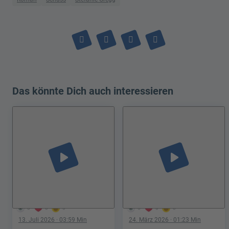
Das könnte Dich auch interessieren
play_arrow
play_arrow
3
0
0
5
0
0
13. Juli 2026
· 03:59 Min
24. März 2026
· 01:23 Min