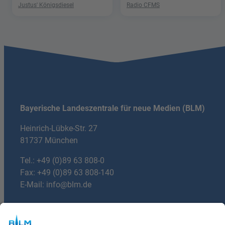
Justus' Königsdiesel
Radio CFMS
Bayerische Landeszentrale für neue Medien (BLM)
Heinrich-Lübke-Str. 27
81737 München
Tel.:
+49 (0)89 63 808-0
Fax: +49 (0)89 63 808-140
E-Mail:
info@blm.de