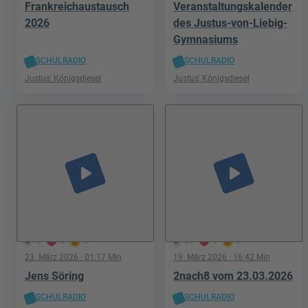
Frankreichaustausch
Veranstaltungskalender
2026
des Justus-von-Liebig-
Gymnasiums
SCHULRADIO
SCHULRADIO
Justus' Königsdiesel
Justus' Königsdiesel
play_arrow
play_arrow
2
0
0
58
0
0
23. März 2026
· 01:17 Min
19. März 2026
· 16:42 Min
Jens Söring
2nach8 vom 23.03.2026
SCHULRADIO
SCHULRADIO