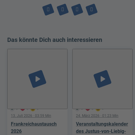
Das könnte Dich auch interessieren
play_arrow
play_arrow
3
0
0
5
0
0
13. Juli 2026
· 03:59 Min
24. März 2026
· 01:23 Min
Frankreichaustausch
Veranstaltungskalender
2026
des Justus-von-Liebig-