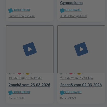
Gymnasiums
SCHULRADIO
SCHULRADIO
Justus' Königsdiesel
Justus' Königsdiesel
play_arrow
play_arrow
58
0
0
19
0
0
19. März 2026
· 16:42 Min
27. Feb. 2026
· 17:31 Min
2nach8 vom 23.03.2026
2nach8 vom 02.03.2026
SCHULRADIO
SCHULRADIO
Radio CFMS
Radio CFMS