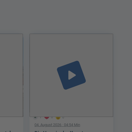
play_arrow
1
0
0
04. August 2026
· 04:54 Min