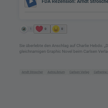
play_arrow
FDA Rezension: Arndt Stroscher 
1
0
0
Sie überlebte den Anschlag auf Charlie Hebdo. „Die
gleichnamigen Graphic Novel beim Carlsen Verla
Arndt Stroscher
AstroLibrium
Carlsen Verlag
Catherine