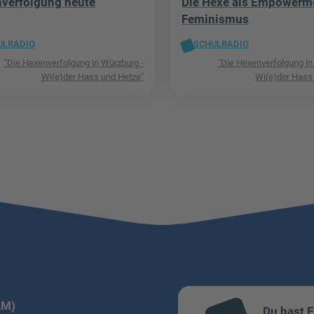
verfolgung heute
Die Hexe als Empowerm
Feminismus
ULRADIO
SCHULRADIO
"Die Hexenverfolgung in Würzburg -
"Die Hexenverfolgung in
Wi(e)der Hass und Hetze"
Wi(e)der Hass
LM)
Du hast 