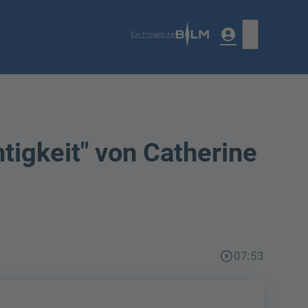
account_circle
search
Ein Projekt der
tigkeit" von Catherine
play_circle_outline
07:53