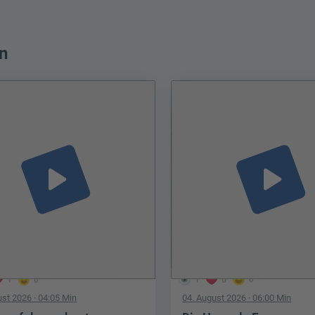
n
play_arrow
play_arrow
1
0
1
0
0
ust 2026
· 04:05 Min
04. August 2026
· 06:00 Min