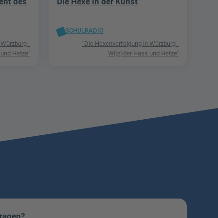
ent des
Die Hexe in der Kunst
SCHULRADIO
 Würzburg -
"Die Hexenverfolgung in Würzburg -
 und Hetze"
Wi(e)der Hass und Hetze"
Fragen?