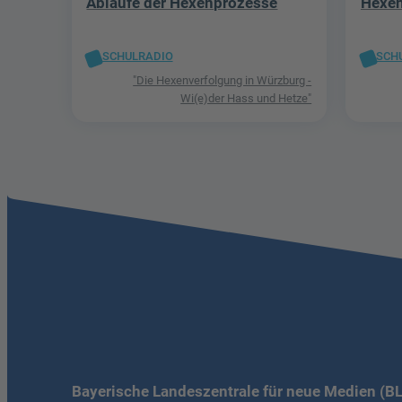
Abläufe der Hexenprozesse
Hexen
SCHULRADIO
SCH
"Die Hexenverfolgung in Würzburg -
Wi(e)der Hass und Hetze"
Bayerische Landeszentrale für neue Medien (B