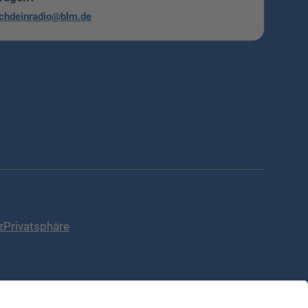
chdeinradio@blm.de
z
Privatsphäre