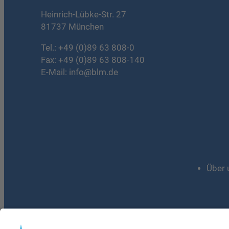
Heinrich-Lübke-Str. 27
81737 München
Tel.:
+49 (0)89 63 808-0
Fax: +49 (0)89 63 808-140
E-Mail:
info@blm.de
Über 