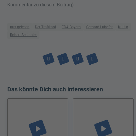
Kommentar zu diesem Beitrag)
aus.gelesen
Der Trafikant
FDA Bayern
Gerhard Luhofer
Kultur
Robert Seethaler
Das könnte Dich auch interessieren
play_arrow
play_arrow