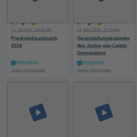
3
0
0
5
0
0
13. Juli 2026
· 03:59 Min
24. März 2026
· 01:23 Min
Frankreichaustausch
Veranstaltungskalender
2026
des Justus-von-Liebig-
Gymnasiums
SCHULRADIO
SCHULRADIO
Justus' Königsdiesel
Justus' Königsdiesel
play_arrow
play_arrow