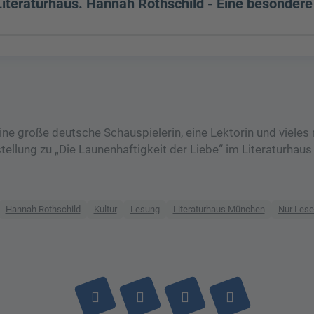
iteraturhaus. Hannah Rothschild - Eine besonder
 eine große deutsche Schauspielerin, eine Lektorin und vieles
ellung zu „Die Launenhaftigkeit der Liebe“ im Literaturha
Hannah Rothschild
Kultur
Lesung
Literaturhaus München
Nur Lese