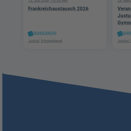
13. Juli 2026
· 03:59 Min
24. Mär
Frankreichaustausch 2026
Veran
Justu
Gymn
SCHULRADIO
SCH
Justus' Königsdiesel
Justus'