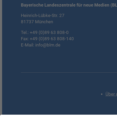
Bayerische Landeszentrale für neue Medien (B
Heinrich-Lübke-Str. 27
81737 München
Tel.:
+49 (0)89 63 808-0
Fax: +49 (0)89 63 808-140
E-Mail:
info@blm.de
Über 