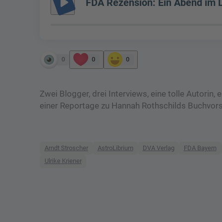
play_arrow
FDA Rezension: Ein Abend im L
0
0
0
Zwei Blogger, drei Interviews, eine tolle Autorin,
einer Reportage zu Hannah Rothschilds Buchvorst
Arndt Stroscher
AstroLibrium
DVA Verlag
FDA Bayern
Ulrike Kriener