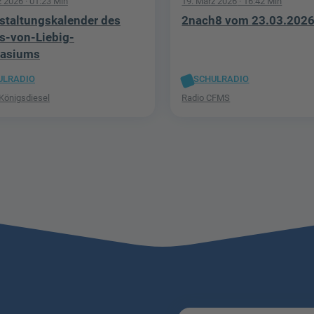
z 2026
· 01:23 Min
19. März 2026
· 16:42 Min
staltungskalender des
2nach8 vom 23.03.202
s-von-Liebig-
asiums
ULRADIO
SCHULRADIO
 Königsdiesel
Radio CFMS