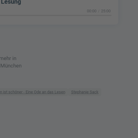
e Lesung
00:00
25:00
 mehr in
us München
n ist schöner - Eine Ode an das Lesen
Stephanie Sack