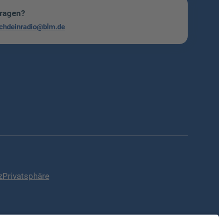
Fragen?
chdeinradio@blm.de
z
Privatsphäre