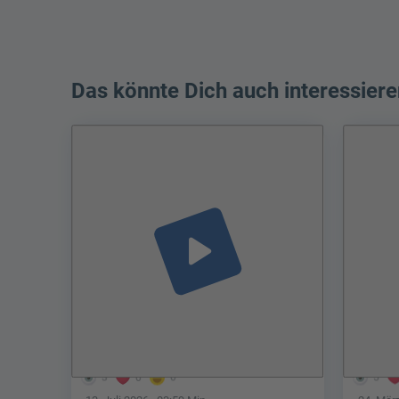
Das könnte Dich auch interessiere
play_arrow
3
0
0
5