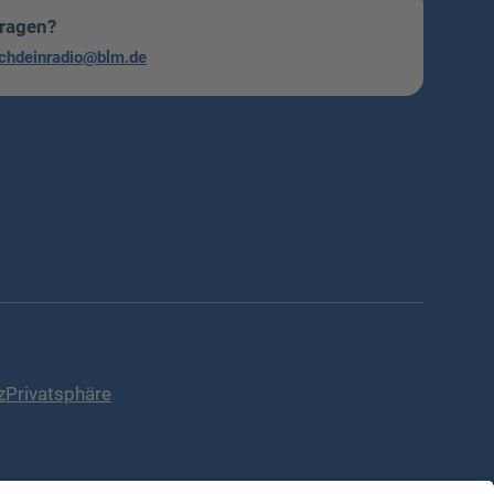
Fragen?
chdeinradio@blm.de
z
Privatsphäre