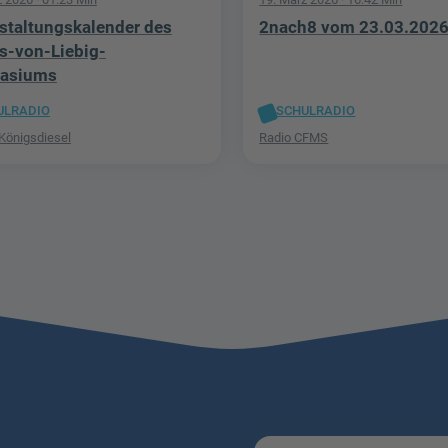
staltungskalender des
2nach8 vom 23.03.202
s-von-Liebig-
asiums
ULRADIO
SCHULRADIO
 Königsdiesel
Radio CFMS