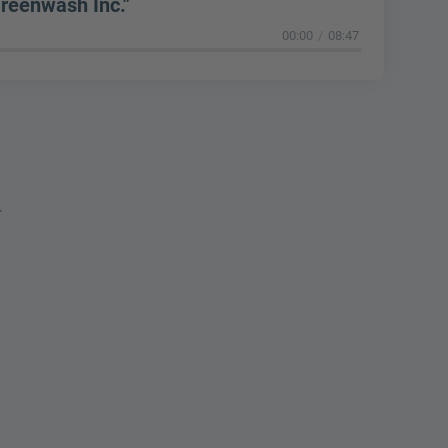
reenwash Inc."
00:00
08:47
r