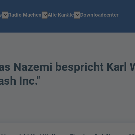
expand_more
expand_more
expand_more
s
Radio Machen
Alle Kanäle
Downloadcenter
as Nazemi bespricht Karl 
sh Inc."