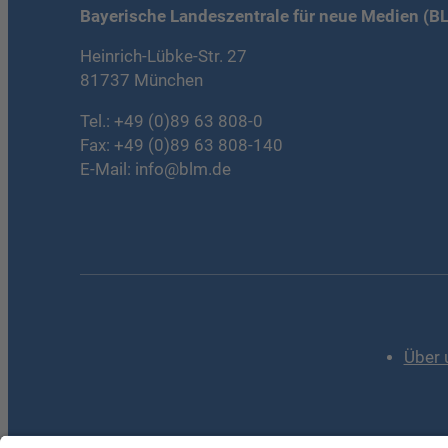
Bayerische Landeszentrale für neue Medien (B
Heinrich-Lübke-Str. 27
81737 München
Tel.:
+49 (0)89 63 808-0
Fax: +49 (0)89 63 808-140
E-Mail:
info@blm.de
Über 