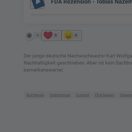
play_arrow
FDA Rezension - Tobias Nazemi
0
0
0
Der junge deutsche Nachwuchsautor Karl Wolfgan
Nachhaltigkeit geschrieben. Aber ist kein Sach
bemerkenswerter.
Buchrevier
Debütroman
Dumont
FDA Bayern
Greenw