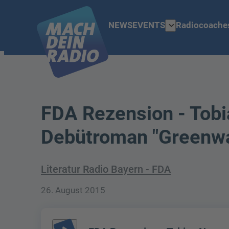
expand_more
NEWS
EVENTS
Radiocoache
FDA Rezension - Tobi
Debütroman "Greenwa
Literatur Radio Bayern - FDA
26. August 2015