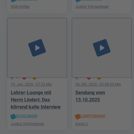
SGA-HörBar
Justus' Königsdiesel
play_arrow
play_arrow
30
3
0
17
0
1
19. Jan. 2026
· 07:53 Min
20. Okt. 2025
· 02:58:50 Min
Lehrer-Lounge mit
Sendung vom
Herrn Linderl: Das
13.10.2025
klirrend kalte Interview
SCHULRADIO
CAMPUSRADIO
Justus' Königsdiesel
Kanal C