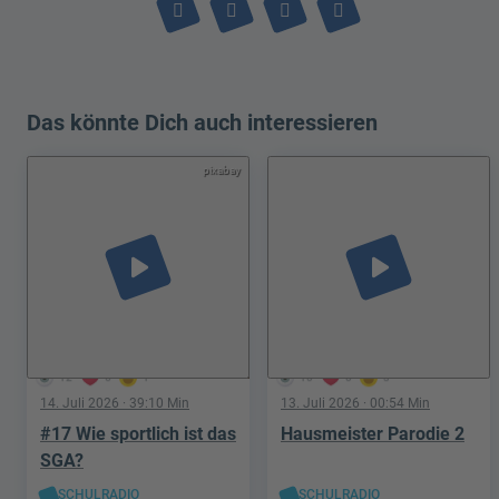
Das könnte Dich auch interessieren
pixabay
play_arrow
play_arrow
12
6
1
10
0
3
14. Juli 2026
· 39:10 Min
13. Juli 2026
· 00:54 Min
#17 Wie sportlich ist das
Hausmeister Parodie 2
SGA?
SCHULRADIO
SCHULRADIO