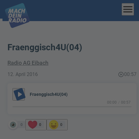
menu
Fraenggisch4U(04)
Radio AG Eibach
12. April 2016
play_circle_outline
00:57
play_arrow
Fraenggisch4U(04)
00:00
00:57
0
0
0