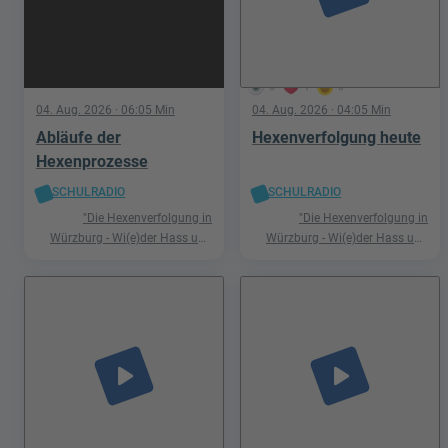
5
1
0
04. Aug. 2026
· 06:05 Min
04. Aug. 2026
· 04:05 Min
Abläufe der
Hexenverfolgung heute
Hexenprozesse
SCHULRADIO
SCHULRADIO
"Die Hexenverfolgung in
"Die Hexenverfolgung in
Würzburg - Wi(e)der Hass und
Würzburg - Wi(e)der Hass und
Hetze"
Hetze"
play_arrow
play_arrow