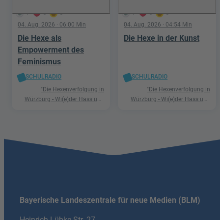
1
0
0
1
0
0
04. Aug. 2026
· 06:00 Min
04. Aug. 2026
· 04:54 Min
Die Hexe als
Die Hexe in der Kunst
Empowerment des
Feminismus
SCHULRADIO
SCHULRADIO
"Die Hexenverfolgung in
"Die Hexenverfolgung in
Würzburg - Wi(e)der Hass und
Würzburg - Wi(e)der Hass und
Hetze"
Hetze"
Bayerische Landeszentrale für neue Medien (BLM)
Heinrich-Lübke-Str. 27